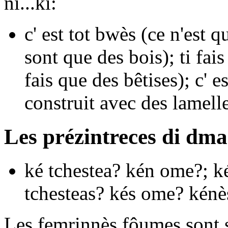
ni...ki
:
c' est tot bwès
(ce n'est q
sont que des bois);
ti fais
fais que des bêtises);
c' e
construit avec des lamell
Les prézintreces di dma
ké
tchestea?
kén
ome?;
k
tchesteas?
kés
ome?
kénè
Les femrinnès fôumes sont s