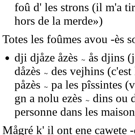
foû d' les strons
(il m'a ti
hors de la merde»)
Totes les foûmes avou
-ès
so
dji djåze åzès
ås djins
(j
dåzès
des vejhins
(c'est
påzès
pa les pîssintes
(v
gn a nolu ezès
dins
ou
personne dans les maison
Mågré k' il ont ene cawete
-