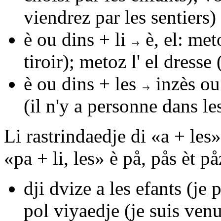
viendrez par les sentiers)
è
ou
dins + li
è, el
:
meto
tiroir);
metoz l' el dresse
(
è
ou
dins + les
inzès
o
(il n'y a personne dans l
Li rastrindaedje di «
a + les
»
«
pa + li, les
» è
på
,
pås
èt
på
dji dvize a les efants
(je p
pol viyaedje
(je suis venu