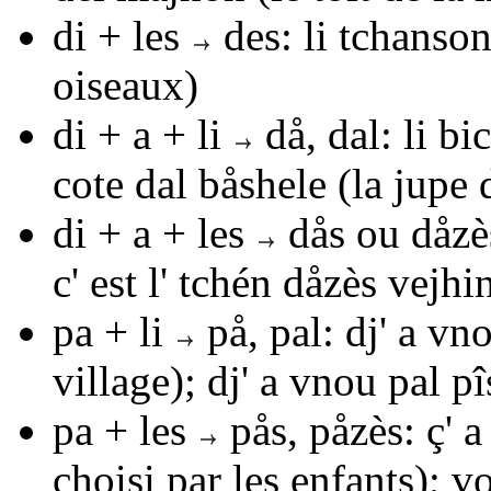
di + les
des
:
li tchanso
oiseaux)
di + a + li
då, dal
:
li bi
cote dal båshele
(la jupe d
di + a + les
dås
ou
dåzè
c' est l' tchén dåzès vejhi
pa + li
på
,
pal
:
dj' a vn
village);
dj' a vnou pal pî
pa + les
pås
,
påzès
:
ç' a
choisi par les enfants);
vo