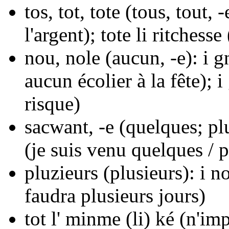
tos, tot, tote
(tous, tout, -
l'argent);
tote li ritchesse
nou, nole
(aucun, -e):
i g
aucun écolier à la fête);
i
risque)
sacwant, -e
(quelques; pl
(je suis venu quelques / p
pluzieurs
(plusieurs):
i n
faudra plusieurs jours)
tot l' minme (li) ké
(n'imp