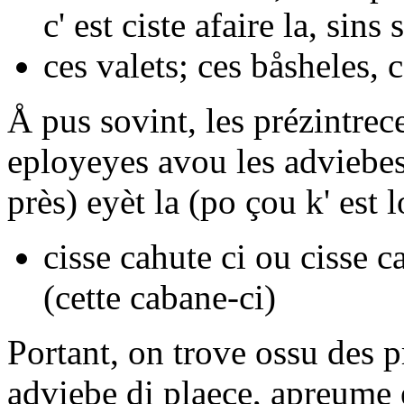
c' est
ciste
afaire la, sins 
ces
valets;
ces
båsheles,
c
Å pus sovint, les prézintrec
eployeyes avou les adviebe
près) eyèt
la
(po çou k' est l
cisse cahute ci
ou
cisse c
(cette cabane-ci)
Portant, on trove ossu des p
adviebe di plaece, apreume è