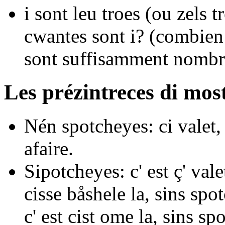
i sont leu troes
(ou
zels t
cwantes sont i?
(combien 
sont suffisamment nomb
Les prézintreces di mos
Nén spotcheyes:
ci
valet
afaire
.
Sipotcheyes: c' est
ç'
valet
cisse båshele la, sins spot
c' est
cist
ome la, sins spo