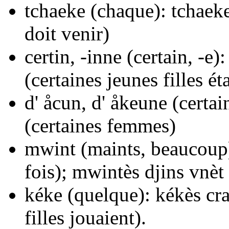
tchaeke
(chaque):
tchaeke
doit venir)
certin, -inne
(certain, -e)
(certaines jeunes filles éta
d' åcun, d' åkeune
(certai
(certaines femmes)
mwint
(maints, beaucoup
fois);
mwintès djins vnèt
kéke
(quelque):
kékès cr
filles jouaient).