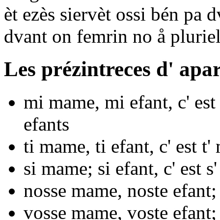
èt
ezès
siervèt ossi bén pa d
dvant on femrin no å pluriel
Les prézintreces d' apa
mi
mame,
mi
efant, c' es
efants
ti
mame,
ti
efant, c' est
t'
si
mame;
si
efant, c' est
s'
nosse
mame,
noste
efant
vosse
mame,
voste
efant