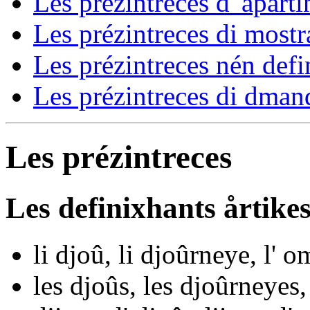
Les prézintreces d' apart
Les prézintreces di mostr
Les prézintreces nén defi
Les prézintreces di dmand
Les prézintreces
Les definixhants årtike
li
djoû,
li
djoûrneye,
l'
o
les
djoûs,
les
djoûrneyes