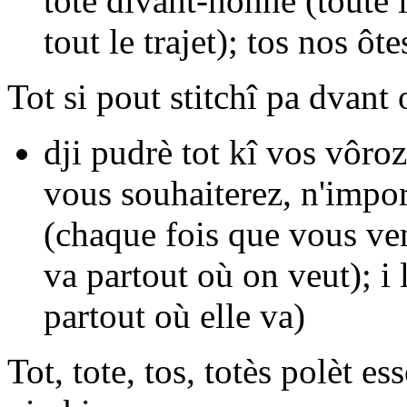
tote divant-nonne
(toute 
tout le trajet);
tos nos ôte
Tot
si pout stitchî pa dvant
dji pudrè tot kî vos vôroz
vous souhaiterez, n'impor
(chaque fois que vous ve
va partout où on veut);
i 
partout où elle va)
Tot, tote, tos, totès
polèt ess