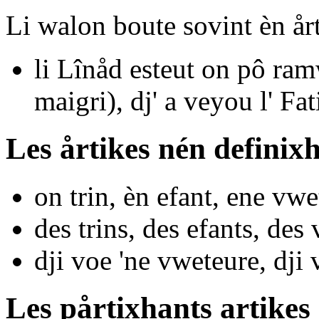
Li walon boute sovint èn årt
li Lînåd esteut on pô ram
maigri),
dj' a veyou l' Fa
Les årtikes nén definix
on
trin,
èn
efant,
ene
vwe
des
trins,
des
efants,
des
v
dji voe
'ne
vweteure, dji
Les pårtixhants artikes