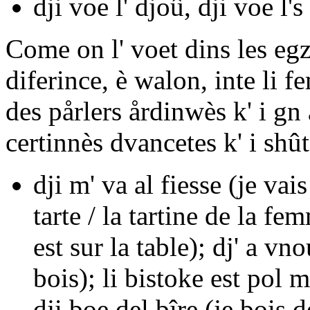
dji voe
l'
djoû, dji voe
l's
Come on l' voet dins les eg
diferince, è walon, inte li f
des pårlers årdinwès k' i gn 
certinnès dvancetes k' i shû
dji m' va al fiesse
(je vais
tarte / la tartine de la fe
est sur la table);
dj' a vn
bois);
li bistoke est pol
dji boe del bîre
(je bois de