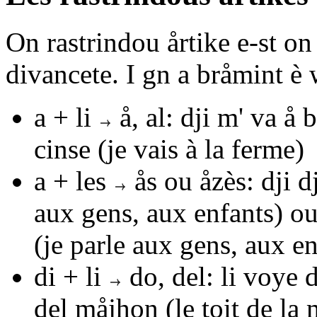
On rastrindou årtike e-st on
divancete. I gn a bråmint è
a + li
å, al
:
dji m' va å 
cinse
(je vais à la ferme)
a + les
ås
ou
åzès
:
dji d
aux gens, aux enfants) o
(je parle aux gens, aux en
di + li
do, del
:
li voye 
del måjhon
(le toit de la