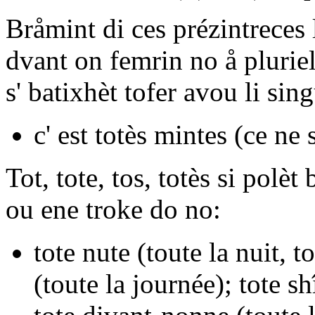
Bråmint di ces prézintreces 
dvant on femrin no å plurie
s' batixhèt tofer avou li sing
c' est totès mintes
(ce ne 
Tot, tote, tos, totès
si polèt 
ou ene troke do no:
tote nute
(toute la nuit, t
(toute la journée);
tote sh