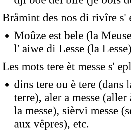
Bråmint des nos di rivîre s' 
Moûze est bele
(la Meuse 
l' aiwe di Lesse
(la Lesse
Les mots
tere
èt
messe
s' ep
dins tere
ou
è tere
(dans l
terre),
aler a messe
(aller
la messe),
sièrvi messe
(s
aux vêpres), etc.