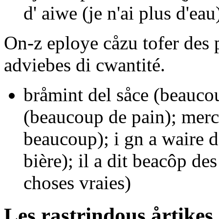
d' aiwe
(je n'ai plus d'eau
On-z eploye cåzu tofer des p
adviebes di cwantité.
bråmint del såce
(beaucou
(beaucoup de pain);
merc
beaucoup);
i gn a waire d
bière);
il a dit beacôp des
choses vraies)
Les rastrindous årtikes