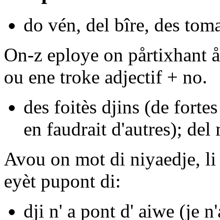
do
vén,
del
bîre,
des
toma
On-z eploye on pårtixhant å
ou ene troke adjectif + no.
des foitès djins
(de fortes
en faudrait d'autres);
del 
Avou on mot di niyaedje, li
eyèt
pupont di
:
dji n' a pont d' aiwe
(je n'