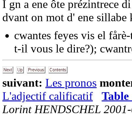
I gn a ene ôte prézintrece 
dvant on mot d' ene sillabe 
cwantes feyes vis el fårè-t
t-il vous le dire?);
cwantr
suivant:
Les pronos
monte
L'adjectif calificatif
Table 
Lorint HENDSCHEL 2001-