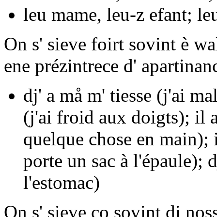
leu
mame,
leu-z
efant;
le
On s' sieve foirt sovint è wa
ene prézintrece d' apartinan
dj' a må m' tiesse
(j'ai mal
(j'ai froid aux doigts);
il 
quelque chose en main);
porte un sac à l'épaule);
d
l'estomac)
On s' sieve co sovint di
nos