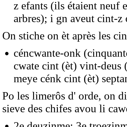
z efants
(ils étaient neuf 
arbres);
i gn aveut cint-z
On stiche on
èt
après les cin
céncwante-onk
(cinquant
cwate cint (èt) vint-deus
(
meye cénk cint (èt) septa
Po les limerôs d' orde, on d
sieve des chifes avou li ca
2e
deuzinme;
3e
troezin