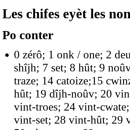
Les chifes eyèt les n
Po conter
0
zérô
; 1
onk
/
one
; 2
de
shîjh
; 7
set
; 8
hût
; 9
noû
traze
; 14
catoize
;15
cwin
hût
; 19
dîjh-noûv
; 20
vin
vint-troes
; 24
vint-cwate
vint-set
; 28
vint-hût
; 29