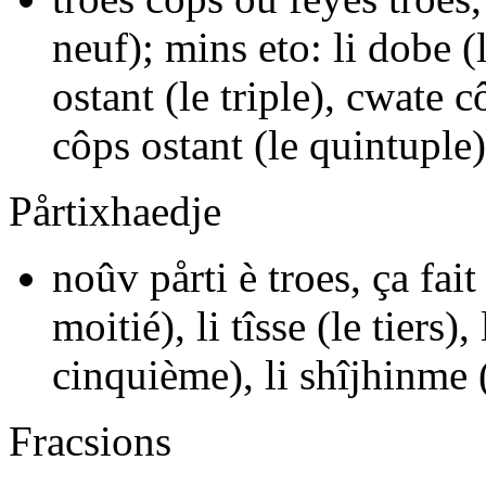
neuf); mins eto:
li dobe
(
ostant
(le triple),
cwate c
côps ostant
(le quintuple)
Pårtixhaedje
noûv pårti è troes, ça fait
moitié),
li tîsse
(le tiers),
cinquième),
li shîjhinme
(
Fracsions