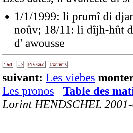
1/1/1999:
li prumî di dj
noûv
; 18/11:
li dîjh-hût
d' awousse
suivant:
Les viebes
monter
Les pronos
Table des mat
Lorint HENDSCHEL 2001-