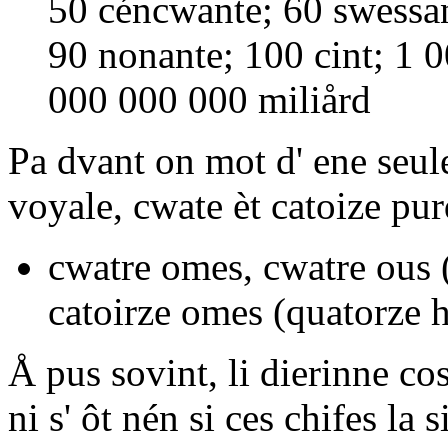
50
céncwante
; 60
swessa
90
nonante
; 100
cint
; 1 
000 000 000
miliård
Pa dvant on mot d' ene seul
voyale,
cwate
èt
catoize
pur
cwatre omes, cwatre ous
(
catoirze omes
(quatorze 
Å pus sovint, li dierinne c
ni s' ôt nén si ces chifes la 