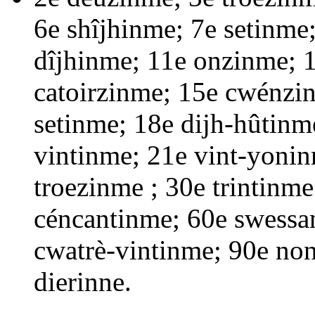
6e
shîjhinme;
7e
setinme
dîjhinme;
11e
onzinme;
1
catoirzinme;
15e
cwénzi
setinme;
18e
dijh-hûtinm
vintinme;
21e
vint-yoni
troezinme ;
30e
trintinme
céncantinme;
60e
swessa
cwatrè-vintinme;
90e
non
dierinne
.