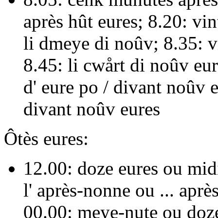
après hût eures
; 8.20:
vin
li dmeye di noûv
; 8.35:
v
8.45:
li cwårt di noûv eu
d' eure po / divant noûv 
divant noûv eures
Ôtès eures:
12.00:
doze eures
ou
mid
l' après-nonne
ou ...
après
00.00:
meye-nute
ou
doze