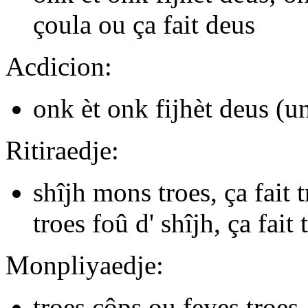
çoula
ou
ça fait deus
Acdicion:
onk èt onk fijhèt deus
(un
Ritiraedje:
shîjh mons troes, ça fait tr
troes foû d' shîjh, ça fait 
Monpliyaedje:
troes côps
ou
feyes troes,