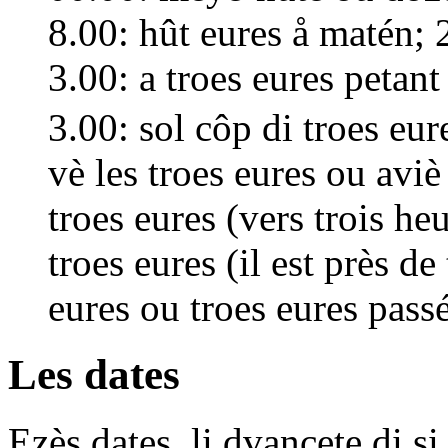
8.00:
hût eures å matén
; 
3.00:
a troes eures petant
3.00:
sol côp di troes eur
vè les troes eures
ou
aviè
troes eures
(vers trois he
troes eures
(il est près de
eures
ou
troes eures pass
Les dates
Ezès dates, li dvancete
di
si