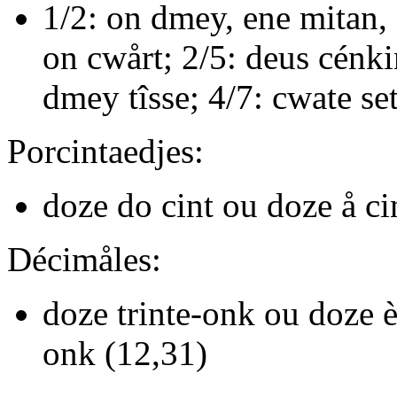
1/2:
on dmey, ene mitan,
on cwårt
; 2/5:
deus cénk
dmey tîsse
; 4/7:
cwate se
Porcintaedjes:
doze do cint
ou
doze å ci
Décimåles:
doze trinte-onk
ou
doze è
onk
(12,31)