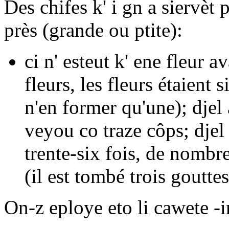
Des chifes k' i gn a siervèt 
près (grande ou ptite):
ci n' esteut k' ene fleur av
fleurs, les fleurs étaient
n'en former qu'une);
djel
veyou co traze côps; djel
trente-six fois, de nombre
(il est tombé trois gouttes
On-z eploye eto li cawete
-