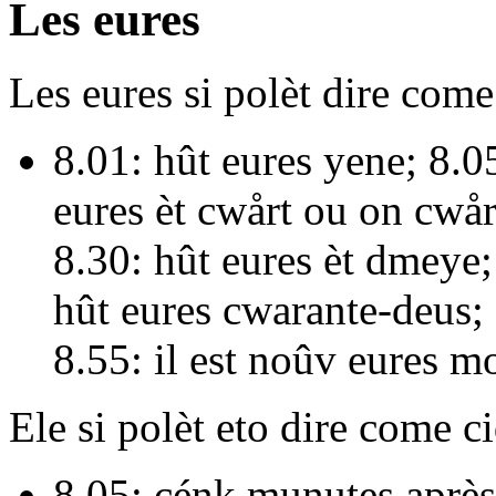
Les eures
Les eures si polèt dire come
8.01:
hût eures yene
; 8.0
eures èt cwårt
ou
on cwår
8.30:
hût eures èt dmeye
hût eures cwarante-deus
;
8.55:
il est noûv eures m
Ele si polèt eto dire come c
8.05:
cénk munutes après