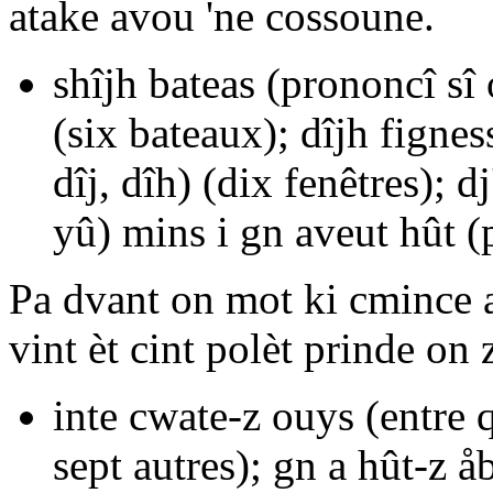
atake avou 'ne cossoune.
shîjh bateas
(prononcî
sî
(six bateaux);
dîjh fignes
dîj, dîh
) (dix fenêtres);
dj
yû
) mins
i gn aveut hût
(
Pa dvant on mot ki cmince 
vint
èt
cint
polèt prinde on
inte cwate-z ouys
(entre 
sept autres);
gn a hût-z å