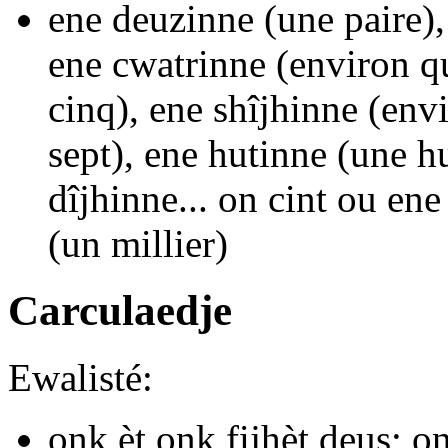
ene deuzinne
(une paire)
ene cwatrinne
(environ q
cinq),
ene shîjhinne
(envi
sept),
ene hutinne
(une hu
dîjhinne
...
on cint
ou
ene
(un millier)
Carculaedje
Ewalisté:
onk èt onk fijhèt deus; on