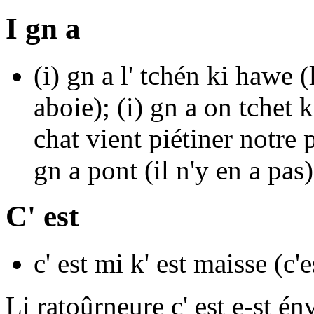
I gn a
(i) gn a l' tchén ki hawe
(l
aboie);
(i) gn a on tchet k
chat vient piétiner notre p
gn a pont
(il n'y en a pas)
C' est
c' est mi k' est maisse
(c'e
Li ratoûrneure
c' est
e-st énv