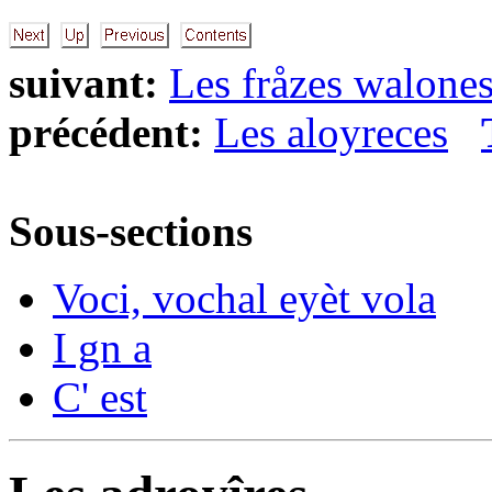
suivant:
Les fråzes walone
précédent:
Les aloyreces
Sous-sections
Voci, vochal eyèt vola
I gn a
C' est