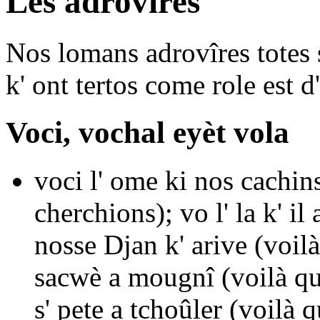
Les adrovîres
Nos lomans
adrovîres
totes 
k' ont tertos come role est d
Voci, vochal eyèt vola
voci l' ome ki nos cachin
cherchions);
vo l' la k' il
nosse Djan k' arive
(voilà
sacwè a mougnî
(voilà q
s' pete a tchoûler
(voilà q