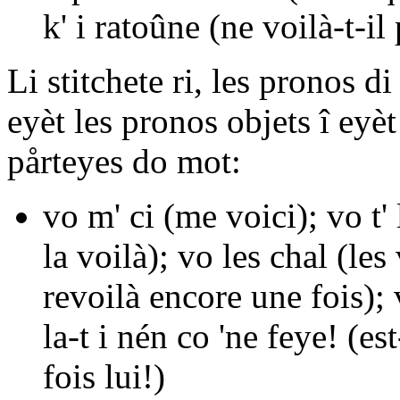
k' i ratoûne
(ne voilà-t-il 
Li stitchete
ri
, les pronos di
eyèt les pronos objets
î
eyè
pårteyes do mot:
vo m' ci
(me voici);
vo t' 
la voilà);
vo les chal
(les 
revoilà encore une fois);
la-t i nén co 'ne feye!
(est
fois lui!)