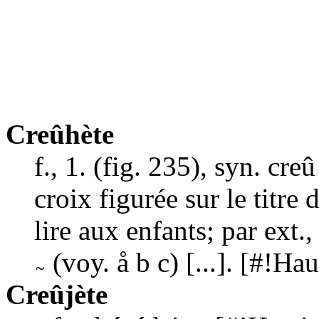
Creûhète
f., 1. (fig. 235), syn.
creû
croix figurée sur le titre 
lire aux enfants; par ext.,
(voy.
å b c
) [...]. [#!H
Creûjète