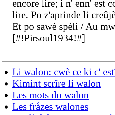
encore lire;
i n' enn' est c
lire.
Po z'aprinde li creûj
Et po sawè spèli / Au mw
[#!Pirsoul1934!#]
Li walon: cwè ce ki c' est
Kimint scrîre li walon
Les mots do walon
Les fråzes walones