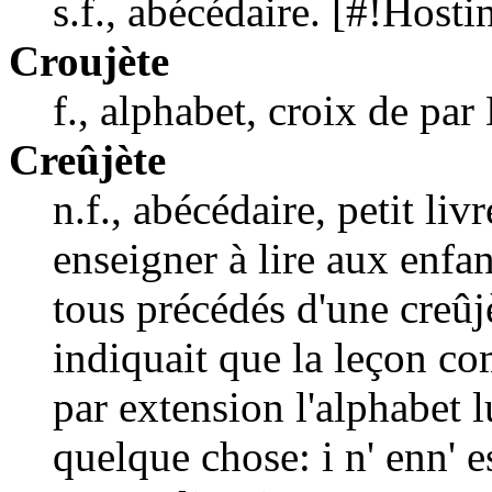
s.f., abécédaire. [#!Host
Croujète
f., alphabet, croix de pa
Creûjète
n.f., abécédaire, petit li
enseigner à lire aux enfa
tous précédés d'une
creûj
indiquait que la leçon co
par extension l'alphabet
quelque chose:
i n' enn' 